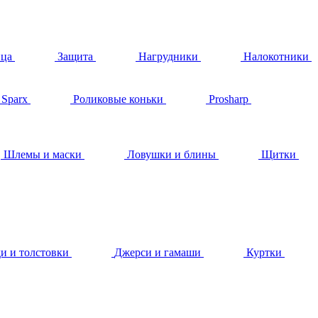
ица
Защита
Нагрудники
Налокотники
Sparx
Роликовые коньки
Prosharp
Шлемы и маски
Ловушки и блины
Щитки
и и толстовки
Джерси и гамаши
Куртки