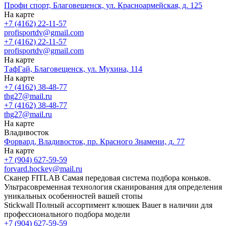
Профи спорт, Благовещенск, ул. Красноармейская, д. 125
На карте
+7 (4162) 22-11-57
profisportdv@gmail.com
+7 (4162) 22-11-57
profisportdv@gmail.com
На карте
ТафГай, Благовещенск, ул. Мухина, 114
На карте
+7 (4162) 38-48-77
thg27@mail.ru
+7 (4162) 38-48-77
thg27@mail.ru
На карте
Владивосток
Форвард, Владивосток, пр. Красного Знамени, д. 77
На карте
+7 (904) 627-59-59
forvard.hockey@mail.ru
Сканер FITLAB
Самая передовая система подбора коньков.
Ультрасовременная технология сканирования для определения
уникальных особенностей вашей стопы
Stickwall
Полный ассортимент клюшек Bauer в наличии для
профессионального подбора модели
+7 (904) 627-59-59