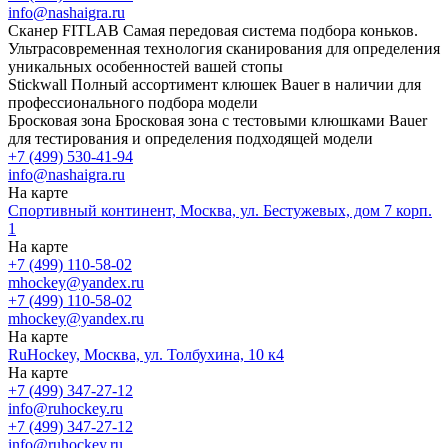
info@nashaigra.ru
Сканер FITLAB
Самая передовая система подбора коньков.
Ультрасовременная технология сканирования для определения
уникальных особенностей вашей стопы
Stickwall
Полный ассортимент клюшек Bauer в наличии для
профессионального подбора модели
Бросковая зона
Бросковая зона с тестовыми клюшками Bauer
для тестирования и определения подходящей модели
+7 (499) 530-41-94
info@nashaigra.ru
На карте
Спортивный континент, Москва, ул. Бестужевых, дом 7 корп.
1
На карте
+7 (499) 110-58-02
mhockey@yandex.ru
+7 (499) 110-58-02
mhockey@yandex.ru
На карте
RuHockey, Москва, ул. Толбухина, 10 к4
На карте
+7 (499) 347-27-12
info@ruhockey.ru
+7 (499) 347-27-12
info@ruhockey.ru