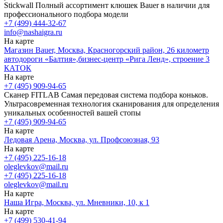
Stickwall
Полный ассортимент клюшек Bauer в наличии для
профессионального подбора модели
+7 (499) 444-32-67
info@nashaigra.ru
На карте
Магазин Bauer, Москва, Красногорский район, 26 километр
автодороги «Балтия»,бизнес-центр «Рига Ленд», строение 3
КАТОК
На карте
+7 (495) 909-94-65
Сканер FITLAB
Самая передовая система подбора коньков.
Ультрасовременная технология сканирования для определения
уникальных особенностей вашей стопы
+7 (495) 909-94-65
На карте
Ледовая Арена, Москва, ул. Профсоюзная, 93
На карте
+7 (495) 225-16-18
oleglevkov@mail.ru
+7 (495) 225-16-18
oleglevkov@mail.ru
На карте
Наша Игра, Москва, ул. Мневники, 10, к 1
На карте
+7 (499) 530-41-94