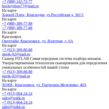
+7 (988) 242-72-77
hockeyshop77@mail.ru
На карте
Хоккей Плюс, Краснодар, ул.Российская д. 361/1
На карте
+7 (988) 389-77-88
+7 (988) 389-77-88
На карте
Красноярск
Овертайм, Красноярск, ул. Взлетная, д. 6А
На карте
+7 (923) 309-80-88
merik-92@mail.ru
Сканер FITLAB
Самая передовая система подбора коньков.
Ультрасовременная технология сканирования для определения
уникальных особенностей вашей стопы
+7 (923) 309-80-88
merik-92@mail.ru
На карте
ХОКК, Красноярск, ул. Партизана Железняка, 40А
На карте
+7 (913) 604-24-24
sales@xokk.ru
+7 (913) 604-24-24
sales@xokk.ru