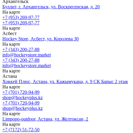
Архангельск
Буллит, г. Архангельск, ул. Воскресенская, д. 20
На карте
+7 (953) 269-97-77
+7 (953) 269-97-77
На карте
Асбест
Hockey Store, Асбест, ул. Королева 30
На карте
+7 (343) 200-27-88
info@hockeystore.market
+7 (343) 200-27-88
info@hockeystore.market
На карте
Астана
Хоккей Плюс, Астана, ул. Кажымукана, д. 9 СК Барыс 2 этаж
На карте
+7 (701) 720-94-99
shop@hockeyplus.kz
+7 (701) 720-94-99
shop@hockeyplus.kz
На карте
Limpopo-outdoor, Астана, ул. Желтоксан, 2
На карте
+7 (7172) 51-72-50