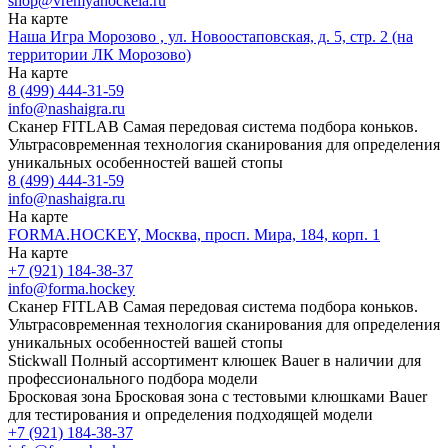
shop@vremyahockeia.ru
На карте
Наша Игра Морозово , ул. Новоостаповская, д. 5, стр. 2 (на
территории ЛК Морозово)
На карте
8 (499) 444-31-59
info@nashaigra.ru
Сканер FITLAB
Самая передовая система подбора коньков.
Ультрасовременная технология сканирования для определения
уникальных особенностей вашей стопы
8 (499) 444-31-59
info@nashaigra.ru
На карте
FORMA.HOCKEY, Москва, просп. Мира, 184, корп. 1
На карте
+7 (921) 184-38-37
info@forma.hockey
Сканер FITLAB
Самая передовая система подбора коньков.
Ультрасовременная технология сканирования для определения
уникальных особенностей вашей стопы
Stickwall
Полный ассортимент клюшек Bauer в наличии для
профессионального подбора модели
Бросковая зона
Бросковая зона с тестовыми клюшками Bauer
для тестирования и определения подходящей модели
+7 (921) 184-38-37