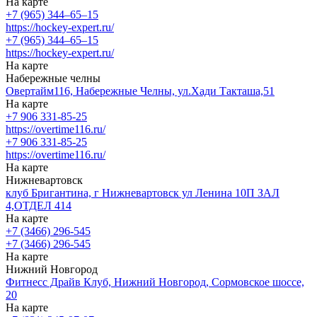
На карте
+7 (965) 344–65–15
https://hockey-expert.ru/
+7 (965) 344–65–15
https://hockey-expert.ru/
На карте
Набережные челны
Овертайм116, Набережные Челны, ул.Хади Такташа,51
На карте
+7 906 331-85-25
https://overtime116.ru/
+7 906 331-85-25
https://overtime116.ru/
На карте
Нижневартовск
клуб Бригантина, г Нижневартовск ул Ленина 10П ЗАЛ
4,ОТДЕЛ 414
На карте
+7 (3466) 296-545
+7 (3466) 296-545
На карте
Нижний Новгород
Фитнесс Драйв Клуб, Нижний Новгород, Сормовское шоссе,
20
На карте