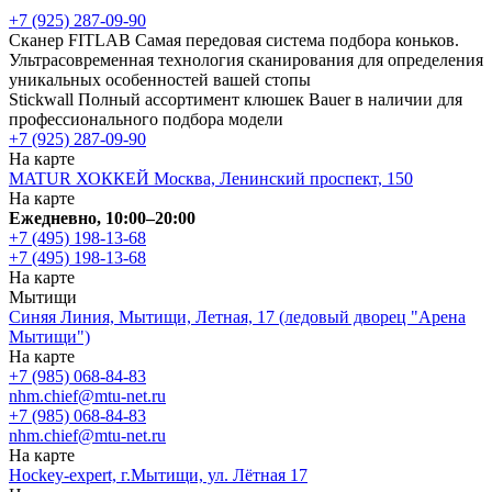
+7 (925) 287-09-90
Сканер FITLAB
Самая передовая система подбора коньков.
Ультрасовременная технология сканирования для определения
уникальных особенностей вашей стопы
Stickwall
Полный ассортимент клюшек Bauer в наличии для
профессионального подбора модели
+7 (925) 287-09-90
На карте
MATUR ХОККЕЙ Москва, Ленинский проспект, 150
На карте
Ежедневно, 10:00–20:00
+7 (495) 198-13-68
+7 (495) 198-13-68
На карте
Мытищи
Синяя Линия, Мытищи, Летная, 17 (ледовый дворец "Арена
Мытищи")
На карте
+7 (985) 068-84-83
nhm.chief@mtu-net.ru
+7 (985) 068-84-83
nhm.chief@mtu-net.ru
На карте
Hockey-expert, г.Мытищи, ул. Лётная 17