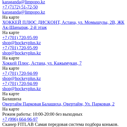
karaganda@limpopo.kz
+7 (7172) 51-72-50
karaganda@limpopo.kz
На карте
ХОККЕЙ ПЛЮС ДИСКОНТ, Астана, ул. Момышулы, 2В, ЖК
Ак-Шанырак, 2-й этаж
На карте
+7 (701) 720-95-99
shop@hockeyplus.kz
+7 (701) 720-95-99
shop@hockeyplus.kz
На карте
Хоккей Плюс, Астана, ул. Кажымукан, 7
На карте
+7 (701) 720-94-99
shop@hockeyplus.kz
+7 (701) 720-94-99
shop@hockeyplus.kz
На карте
Балашиха
Овертайм Парковая Балашиха, Овертайм, Ул. Парковая, 2
На карте
Режим работы: 10:00-20:00 без выходных
+7 (996) 664-96-97
Сканер FITLAB
Самая передовая система подбора коньков.