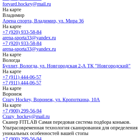
forvard.hockey@mail.ru
На карте
Владимир
Арена спорта, Владимир, ул. Мира 36
На карте
+7 (920) 933-58-84
arena-sporta33@yandex.ru
+7 (920) 933-58-84
arena-sporta33@yandex.ru
На карте
Вологда
Буллит, Вологда, ул. Новгородская 2-А ТК "Новгородский"
На карте
+7 (911) 444-06-57
+7 (911) 444-06-57
На карте
Воронеж
Crazy Hockey, Воронеж, ул. Кропоткина, 10А
На карте
+7 (900) 299-56-94
Crazy_hockey@mail.ru
Сканер FITLAB
Самая передовая система подбора коньков.
Ультрасовременная технология сканирования для определения
уникальных особенностей вашей стопы
+7 (900) 299-56-94