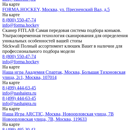
На карте
FORMA.HOCKEY, Москва, ул. Пресненский Вал, д.5
На карте
8 (800) 550-47-74
info@forma.hockey
Сканер FITLAB
Самая передовая система подбора коньков.
Ультрасовременная технология сканирования для определения
уникальных особенностей вашей стопы
Stickwall
Полный ассортимент клюшек Bauer в наличии для
профессионального подбора модели
8 (800) 550-47-74
info@forma.hockey
На карте
Наша игра Академия Спартак, Москва, Большая Тихоновская
улица, 2с1, Москва, 107014
На карте
8 (499) 444-63-45
info@nashaigra.ru
8 (499) 444-63-45
info@nashaigra.ru
На карте
Наша Игра ARCTIC, Москва, Новоорловская улица, 7В
Новоорловская улица, 7В, Москва, 119633
На карте
8 (499) 495 30 43