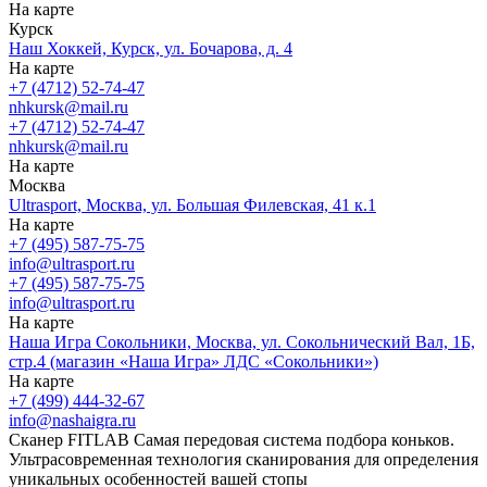
На карте
Курск
Наш Хоккей, Курск, ул. Бочарова, д. 4
На карте
+7 (4712) 52-74-47
nhkursk@mail.ru
+7 (4712) 52-74-47
nhkursk@mail.ru
На карте
Москва
Ultrasport, Москва, ул. Большая Филевская, 41 к.1
На карте
+7 (495) 587-75-75
info@ultrasport.ru
+7 (495) 587-75-75
info@ultrasport.ru
На карте
Наша Игра Сокольники, Москва, ул. Сокольнический Вал, 1Б,
стр.4 (магазин «Наша Игра» ЛДС «Сокольники»)
На карте
+7 (499) 444-32-67
info@nashaigra.ru
Сканер FITLAB
Самая передовая система подбора коньков.
Ультрасовременная технология сканирования для определения
уникальных особенностей вашей стопы