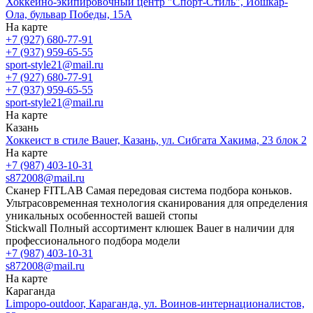
Хоккейно-экипировочный центр "Спорт-Стиль", Йошкар-
Ола, бульвар Победы, 15А
На карте
+7 (927) 680-77-91
+7 (937) 959-65-55
sport-style21@mail.ru
+7 (927) 680-77-91
+7 (937) 959-65-55
sport-style21@mail.ru
На карте
Казань
Хоккеист в стиле Bauer, Казань, ул. Сибгата Хакима, 23 блок 2
На карте
+7 (987) 403-10-31
s872008@mail.ru
Сканер FITLAB
Самая передовая система подбора коньков.
Ультрасовременная технология сканирования для определения
уникальных особенностей вашей стопы
Stickwall
Полный ассортимент клюшек Bauer в наличии для
профессионального подбора модели
+7 (987) 403-10-31
s872008@mail.ru
На карте
Караганда
Limpopo-outdoor, Караганда, ул. Воинов-интернационалистов,