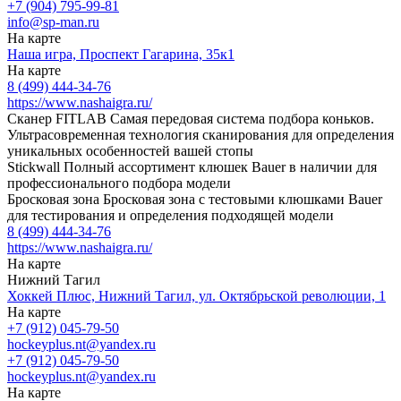
+7 (904) 795-99-81
info@sp-man.ru
На карте
Наша игра, Проспект Гагарина, 35к1
На карте
8 (499) 444-34-76
https://www.nashaigra.ru/
Сканер FITLAB
Самая передовая система подбора коньков.
Ультрасовременная технология сканирования для определения
уникальных особенностей вашей стопы
Stickwall
Полный ассортимент клюшек Bauer в наличии для
профессионального подбора модели
Бросковая зона
Бросковая зона с тестовыми клюшками Bauer
для тестирования и определения подходящей модели
8 (499) 444-34-76
https://www.nashaigra.ru/
На карте
Нижний Тагил
Хоккей Плюс, Нижний Тагил, ул. Октябрьской революции, 1
На карте
+7 (912) 045-79-50
hockeyplus.nt@yandex.ru
+7 (912) 045-79-50
hockeyplus.nt@yandex.ru
На карте