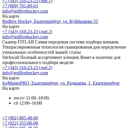
+7 (343) 310-23-23 (доб 1)
+7 (909) 701-89-63
info@redfivehockey.com
На карте
Redfive Hockey, Екатеринбург, ул. Куйбышева 55
На карте
+7 (343) 310-23-23 (доб 2)
info@redfivehockey.com
Сканер FITLAB
Самая передовая система подбора коньков.
Ультрасовременная технология сканирования для определения
уникальных особенностей вашей стопы
Stickwall
Полный ассортимент клюшек Bauer в наличии для
профессионального подбора модели
+7 (343) 310-23-23 (доб 2)
info@redfivehockey.com
На карте
IceMasterPRO, Екатеринбург, ул. Радищева, 1, Екатеринбург
На карте
пн-пт 11:00–18:00;
сб 12:00–16:00
+7 (902) 805-48-00
+7 (922) 355-00-08