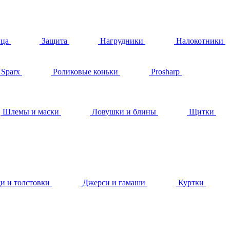
ица
Защита
Нагрудники
Налокотники
Sparx
Роликовые коньки
Prosharp
Шлемы и маски
Ловушки и блины
Щитки
и и толстовки
Джерси и гамаши
Куртки