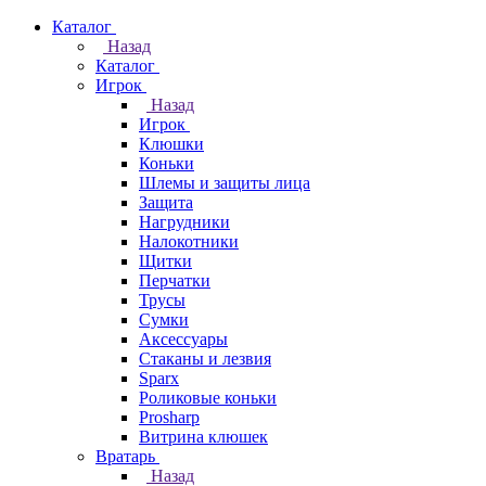
Каталог
Назад
Каталог
Игрок
Назад
Игрок
Клюшки
Коньки
Шлемы и защиты лица
Защита
Нагрудники
Налокотники
Щитки
Перчатки
Трусы
Сумки
Аксессуары
Стаканы и лезвия
Sparx
Роликовые коньки
Prosharp
Витрина клюшек
Вратарь
Назад