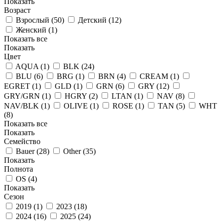
Показать
Возраст
Взрослый (
50
)
Детский (
12
)
Женский (
1
)
Показать все
Показать
Цвет
AQUA (
1
)
BLK (
24
)
BLU (
6
)
BRG (
1
)
BRN (
4
)
CREAM (
1
)
EGRET (
1
)
GLD (
1
)
GRN (
6
)
GRY (
12
)
GRY/GRN (
1
)
HGRY (
2
)
LTAN (
1
)
NAV (
8
)
NAV/BLK (
1
)
OLIVE (
1
)
ROSE (
1
)
TAN (
5
)
WHT
(
8
)
Показать все
Показать
Семейство
Bauer (
28
)
Other (
35
)
Показать
Полнота
OS (
4
)
Показать
Сезон
2019 (
1
)
2023 (
18
)
2024 (
16
)
2025 (
24
)