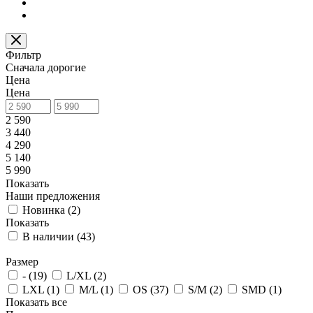
Фильтр
Сначала дорогие
Цена
Цена
2 590
3 440
4 290
5 140
5 990
Показать
Наши предложения
Новинка (
2
)
Показать
В наличии (
43
)
Размер
- (
19
)
L/XL (
2
)
LXL (
1
)
M/L (
1
)
OS (
37
)
S/M (
2
)
SMD (
1
)
Показать все