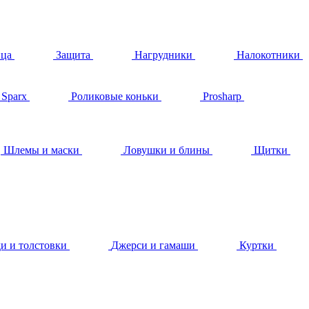
ица
Защита
Нагрудники
Налокотники
Sparx
Роликовые коньки
Prosharp
Шлемы и маски
Ловушки и блины
Щитки
и и толстовки
Джерси и гамаши
Куртки