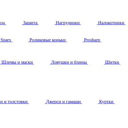
ица
Защита
Нагрудники
Налокотники
Sparx
Роликовые коньки
Prosharp
Шлемы и маски
Ловушки и блины
Щитки
и и толстовки
Джерси и гамаши
Куртки