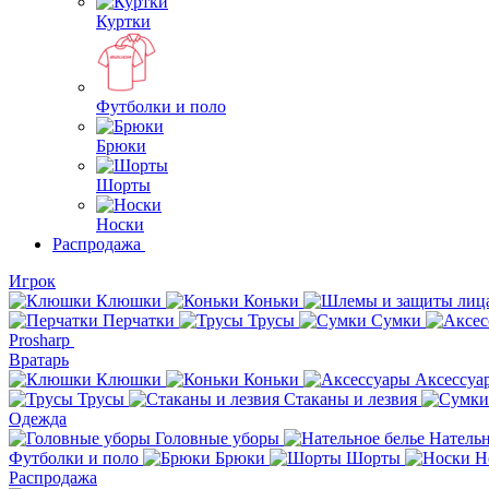
Куртки
Футболки и поло
Брюки
Шорты
Носки
Распродажа
Игрок
Клюшки
Коньки
Перчатки
Трусы
Сумки
Prosharp
Вратарь
Клюшки
Коньки
Аксессуа
Трусы
Стаканы и лезвия
Одежда
Головные уборы
Нательн
Футболки и поло
Брюки
Шорты
Н
Распродажа