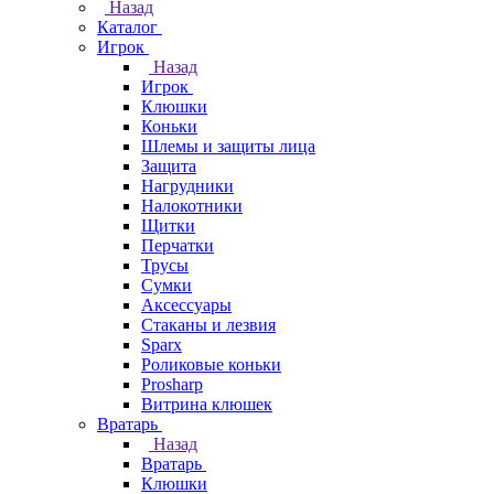
Назад
Каталог
Игрок
Назад
Игрок
Клюшки
Коньки
Шлемы и защиты лица
Защита
Нагрудники
Налокотники
Щитки
Перчатки
Трусы
Сумки
Аксессуары
Стаканы и лезвия
Sparx
Роликовые коньки
Prosharp
Витрина клюшек
Вратарь
Назад
Вратарь
Клюшки