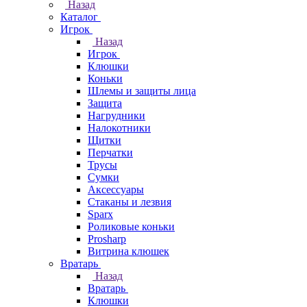
Назад
Каталог
Игрок
Назад
Игрок
Клюшки
Коньки
Шлемы и защиты лица
Защита
Нагрудники
Налокотники
Щитки
Перчатки
Трусы
Сумки
Аксессуары
Стаканы и лезвия
Sparx
Роликовые коньки
Prosharp
Витрина клюшек
Вратарь
Назад
Вратарь
Клюшки