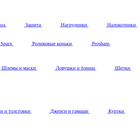
ица
Защита
Нагрудники
Налокотники
Sparx
Роликовые коньки
Prosharp
Шлемы и маски
Ловушки и блины
Щитки
и и толстовки
Джерси и гамаши
Куртки