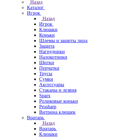
Назад
Каталог
Игрок
Назад
Игрок
Клюшки
Коньки
Шлемы и защиты лица
Защита
Нагрудники
Налокотники
Щитки
Перчатки
Трусы
Сумки
Аксессуары
Стаканы и лезвия
Sparx
Роликовые коньки
Prosharp
Витрина клюшек
Вратарь
Назад
Вратарь
Клюшки