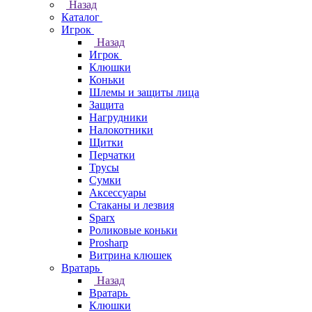
Назад
Каталог
Игрок
Назад
Игрок
Клюшки
Коньки
Шлемы и защиты лица
Защита
Нагрудники
Налокотники
Щитки
Перчатки
Трусы
Сумки
Аксессуары
Стаканы и лезвия
Sparx
Роликовые коньки
Prosharp
Витрина клюшек
Вратарь
Назад
Вратарь
Клюшки