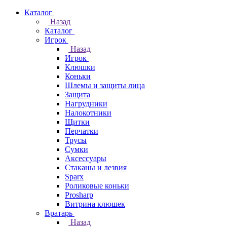
Каталог
Назад
Каталог
Игрок
Назад
Игрок
Клюшки
Коньки
Шлемы и защиты лица
Защита
Нагрудники
Налокотники
Щитки
Перчатки
Трусы
Сумки
Аксессуары
Стаканы и лезвия
Sparx
Роликовые коньки
Prosharp
Витрина клюшек
Вратарь
Назад