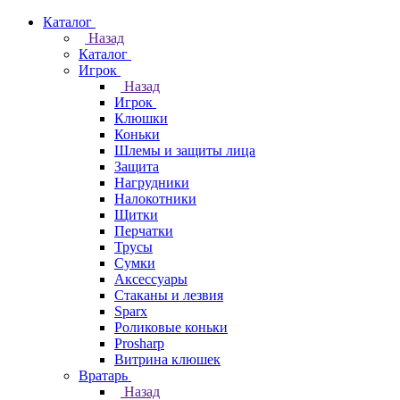
Каталог
Назад
Каталог
Игрок
Назад
Игрок
Клюшки
Коньки
Шлемы и защиты лица
Защита
Нагрудники
Налокотники
Щитки
Перчатки
Трусы
Сумки
Аксессуары
Стаканы и лезвия
Sparx
Роликовые коньки
Prosharp
Витрина клюшек
Вратарь
Назад