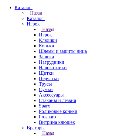
Каталог
Назад
Каталог
Игрок
Назад
Игрок
Клюшки
Коньки
Шлемы и защиты лица
Защита
Нагрудники
Налокотники
Щитки
Перчатки
Трусы
Сумки
Аксессуары
Стаканы и лезвия
Sparx
Роликовые коньки
Prosharp
Витрина клюшек
Вратарь
Назад