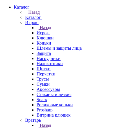
Каталог
Назад
Каталог
Игрок
Назад
Игрок
Клюшки
Коньки
Шлемы и защиты лица
Защита
Нагрудники
Налокотники
Щитки
Перчатки
Трусы
Сумки
Аксессуары
Стаканы и лезвия
Sparx
Роликовые коньки
Prosharp
Витрина клюшек
Вратарь
Назад