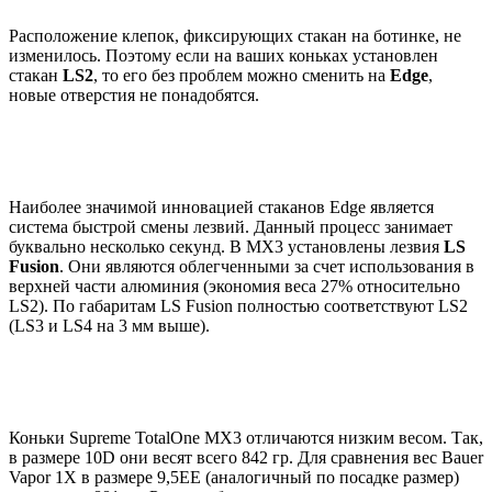
Расположение клепок, фиксирующих стакан на ботинке, не
изменилось. Поэтому если на ваших коньках установлен
стакан
LS2
, то его без проблем можно сменить на
Edge
,
новые отверстия не понадобятся.
Наиболее значимой инновацией стаканов Edge является
система быстрой смены лезвий. Данный процесс занимает
буквально несколько секунд. В МХ3 установлены лезвия
LS
Fusion
. Они являются облегченными за счет использования в
верхней части алюминия (экономия веса 27% относительно
LS2). По габаритам LS Fusion полностью соответствуют LS2
(LS3 и LS4 на 3 мм выше).
Коньки Supreme TotalOne MX3 отличаются низким весом. Так,
в размере 10D они весят всего 842 гр. Для сравнения вес Bauer
Vapor 1X в размере 9,5ЕЕ (аналогичный по посадке размер)