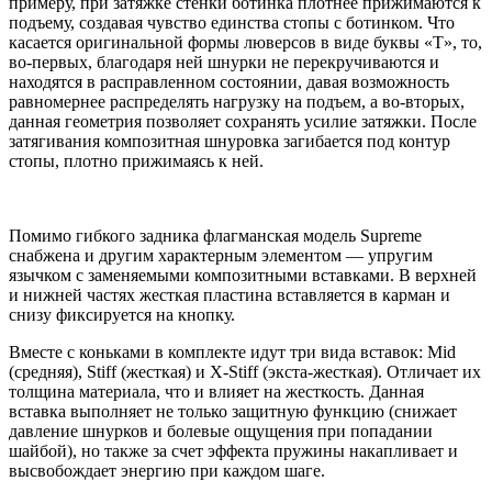
примеру, при затяжке стенки ботинка плотнее прижимаются к
подъему, создавая чувство единства стопы с ботинком. Что
касается оригинальной формы люверсов в виде буквы «Т», то,
во-первых, благодаря ней шнурки не перекручиваются и
находятся в расправленном состоянии, давая возможность
равномернее распределять нагрузку на подъем, а во-вторых,
данная геометрия позволяет сохранять усилие затяжки. После
затягивания композитная шнуровка загибается под контур
стопы, плотно прижимаясь к ней.
Помимо гибкого задника флагманская модель Supreme
снабжена и другим характерным элементом — упругим
язычком с заменяемыми композитными вставками. В верхней
и нижней частях жесткая пластина вставляется в карман и
снизу фиксируется на кнопку.
Вместе с коньками в комплекте идут три вида вставок: Mid
(средняя), Stiff (жесткая) и X-Stiff (экста-жесткая). Отличает их
толщина материала, что и влияет на жесткость. Данная
вставка выполняет не только защитную функцию (снижает
давление шнурков и болевые ощущения при попадании
шайбой), но также за счет эффекта пружины накапливает и
высвобождает энергию при каждом шаге.