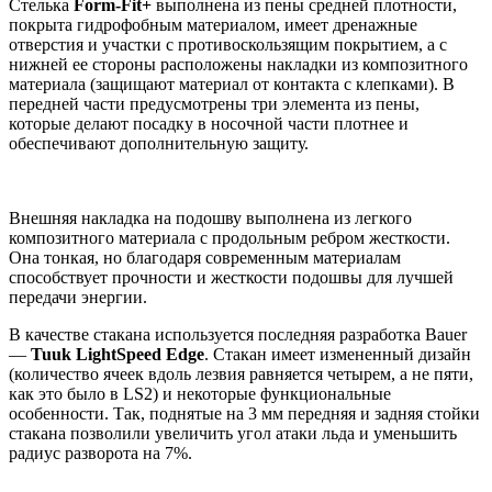
Стелька
Form-Fit+
выполнена из пены средней плотности,
покрыта гидрофобным материалом, имеет дренажные
отверстия и участки с противоскользящим покрытием, а с
нижней ее стороны расположены накладки из композитного
материала (защищают материал от контакта с клепками). В
передней части предусмотрены три элемента из пены,
которые делают посадку в носочной части плотнее и
обеспечивают дополнительную защиту.
Внешняя накладка на подошву выполнена из легкого
композитного материала с продольным ребром жесткости.
Она тонкая, но благодаря современным материалам
способствует прочности и жесткости подошвы для лучшей
передачи энергии.
В качестве стакана используется последняя разработка Bauer
—
Tuuk LightSpeed Edge
. Стакан имеет измененный дизайн
(количество ячеек вдоль лезвия равняется четырем, а не пяти,
как это было в LS2) и некоторые функциональные
особенности. Так, поднятые на 3 мм передняя и задняя стойки
стакана позволили увеличить угол атаки льда и уменьшить
радиус разворота на 7%.