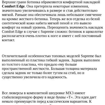
Верхние грани ботинка обрамляются комфортной накладкой
Comfort Edge
. Она претерпела некоторые изменения,
значительно увеличившись в размере и став действительно
мягкой. Раньше она обеспечивала лишь небольшое смягчение
на кромке жесткого ботинка. Теперь же вся отделка из белой
синтетической кожи набита мягкой пеной и это вывело
комфорт на новый уровень. Переоценить значимость накладок
Comfort Edge в случае с Supreme сложно: ботинок в щиколотке
располагается очень плотно к ноге и имеет с ней постоянный
контакт.
Отличительной особенностью топовых моделей Supreme был
выполненный из пластика гибкий задник. Задник выполнен
из толстого пластика, что придало ему больше
пространственной жесткости. Большая толщина материала
сделала задник не только более тугим на сгиб, но и
существенно увеличила его надежность.
Все люверсы в композитной шнуровке МХ3 имеют
стабилизирующую форму в виде буквы «Т». Эта идея дает
немало преимуществ перед классическим вариантом. К