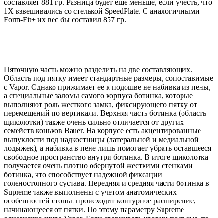
составляет 881 гр. Разница будет еще меньше, если учесть, что
1Х взвешивались со стелькой SpeedPlate. С аналогичными
Form-Fit+ их вес бы составил 857 гр.
Пяточную часть можно разделить на две составляющих.
Область под пятку имеет стандартные размеры, сопоставимые
с Vapor. Однако прижимает ее к подошве не набивка из пены,
а специальные заломы самого корпуса ботинка, которые
выполняют роль жесткого замка, фиксирующего пятку от
перемещений по вертикали. Верхняя часть ботинка (область
щиколотки) также очень сильно отличается от других
семейств коньков Bauer. На корпусе есть акцентированные
выпуклости под надкостницы (латеральной и медиальной
лодыжек), а набивка в пене лишь помогает убрать оставшееся
свободное пространство внутри ботинка. В итоге щиколотка
получается очень плотно обернутой жесткими стенками
ботинка, что способствует надежной фиксации
голеностопного сустава. Передняя и средняя части ботинка в
Supreme также выполнены с учетом анатомических
особенностей стопы: происходит контурное расширение,
начинающееся от пятки. По этому параметру Supreme