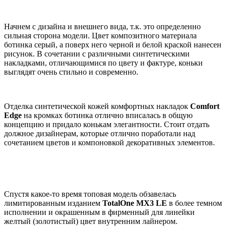
Начнем с дизайна и внешнего вида, т.к. это определенно
сильная сторона модели. Цвет композитного материала
ботинка серый, а поверх него черной и белой краской нанесен
рисунок. В сочетании с различными синтетическими
накладками, отличающимися по цвету и фактуре, коньки
выглядят очень стильно и современно.
Отделка синтетической кожей комфортных накладок
Comfort
Edge
на кромках ботинка отлично вписалась в общую
концепцию и придало конькам элегантности. Стоит отдать
должное дизайнерам, которые отлично поработали над
сочетанием цветов и компоновкой декоративных элементов.
Спустя какое-то время топовая модель обзавелась
лимитированным изданием
TotalOne MX3 LE
в более темном
исполнении и окрашенным в фирменный для линейки
желтый (золотистый) цвет внутренним лайнером.