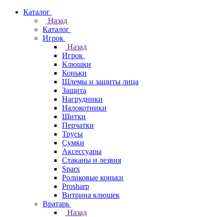
Каталог
Назад
Каталог
Игрок
Назад
Игрок
Клюшки
Коньки
Шлемы и защиты лица
Защита
Нагрудники
Налокотники
Щитки
Перчатки
Трусы
Сумки
Аксессуары
Стаканы и лезвия
Sparx
Роликовые коньки
Prosharp
Витрина клюшек
Вратарь
Назад