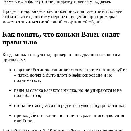
размер, но и форму стопы, ширину и высоту подъёма.
Профессиональные модели обычно сидят жёстче и плотнее
любительских, поэтому первое ощущение при примерке
может отличаться от обычной спортивной обуви.
Как понять, что коньки Bauer сидят
правильно
Когда коньки получены, проверьте посадку по нескольким
признакам:
наденьте ботинок, сдвиньте стопу к пятке и зашнуруйте
– пятка должна быть плотно зафиксирована и не
подниматься;
пальцы слегка касаются мыска, но не упираются и не
подгибаются;
стопа не смещается вперёд и не гуляет внутри ботинка;
при ходьбе и наклоне ноги нет выраженного давления
или боли.
Постойте в коньках 5–10 минут: лёгкое плотное прилегание