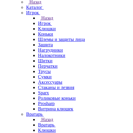
Назад
Каталог
Игрок
Назад
Игрок
Клюшки
Коньки
Шлемы и защиты лица
Защита
Нагрудники
Налокотники
Щитки
Перчатки
Трусы
Сумки
Аксессуары
Стаканы и лезвия
Sparx
Роликовые коньки
Prosharp
Витрина клюшек
Вратарь
Назад
Вратарь
Клюшки